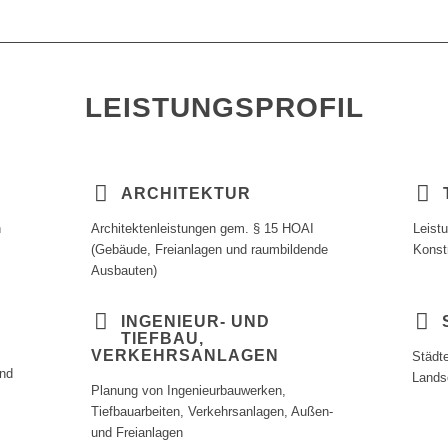
LEISTUNGSPROFIL
ARCHITEKTUR
h
Architektenleistungen gem. § 15 HOAI
Leist
(Gebäude, Freianlagen und raumbildende
Konst
Ausbauten)
INGENIEUR- UND
TIEFBAU,
VERKEHRSANLAGEN
Städt
und
Lands
Planung von Ingenieurbauwerken,
Tiefbauarbeiten, Verkehrsanlagen, Außen-
und Freianlagen