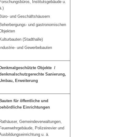
Forschungsbüros, Institutsgebäude u.
ä.)
Büro- und Geschäftshäusern
Beherbergungs- und gastronomischen
Objekten
Kulturbauten (Stadthalle)
Industrie- und Gewerbebauten
Denkmalgeschützte Objekte /
denkmalschutzgerechte Sanierung,
Umbau, Erweiterung
Bauten für öffentliche und
behördliche Einrichtungen
Rathäuser, Gemeindeverwaltungen,
Feuerwehrgebäude, Polizeirevier und
Ausbildungseinrichtung u. ä.