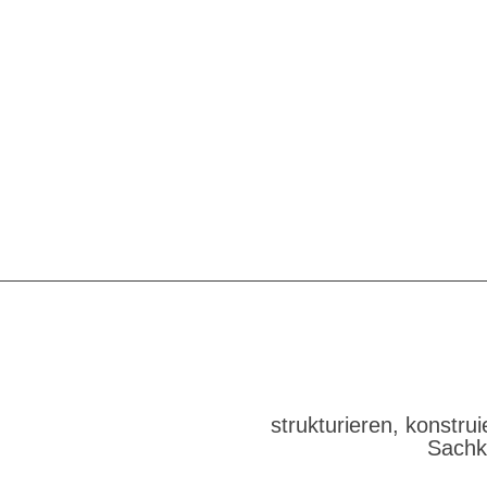
strukturieren, ­konstru
Sachke