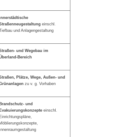
Innerstädtische
Straßenneugestaltung
einschl.
Tiefbau und Anlagengestaltung
Straßen- und Wegebau im
Überland-Bereich
Straßen, Plätze, Wege, Außen- und
Grünanlagen
zu v. g. Vorhaben
Brandschutz- und
Evakuierungskonzepte
einschl.
Einrichtungspläne,
Möblierungskonzepte,
Innenraumgestaltung