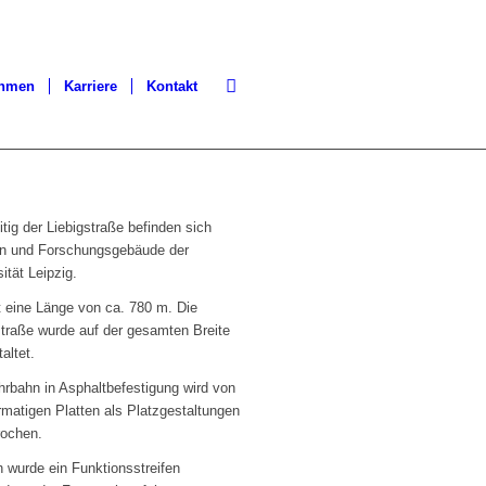
ehmen
Karriere
Kontakt
itig der Liebigstraße befinden sich
en und Forschungsgebäude der
ität Leipzig.
t eine Länge von ca. 780 m. Die
straße wurde auf der gesamten Breite
altet.
hrbahn in Asphaltbefestigung wird von
rmatigen Platten als Platzgestaltungen
rochen.
h wurde ein Funktionsstreifen