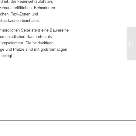
rdnet, der Feuerwehrzufahrten,
ehraufstellflächen, Behinderten-
lächen, Taxi-Zonen und
itparkzonen beinhaltet.
r nördlichen Seite steht eine Baumreihe
terschiedlichen Baumarten als
tungselement. Die beidseitigen
e und Plätze sind mit großformatigen
 belegt.