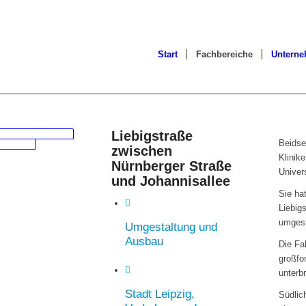
Start
Fachbereiche
Untern
Liebigstraße
Beidse
zwischen
Klinik
Nürnberger Straße
Univers
und Johannisallee
Sie ha
Liebig
umgest
Umgestaltung und
Ausbau
Die Fa
großfo
unterb
Stadt Leipzig,
Südlic