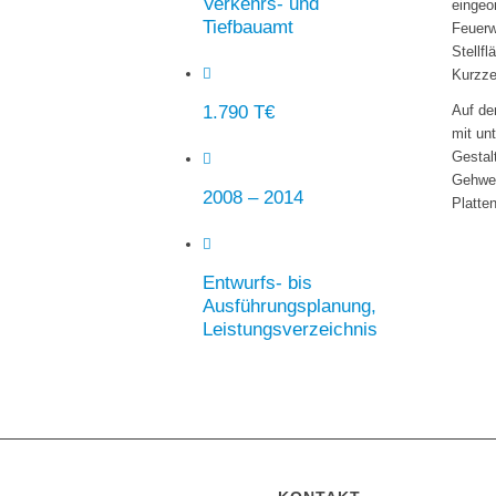
Verkehrs- und
eingeo
Tiefbauamt
Feuerw
Stellf
Kurzze
1.790 T€
Auf de
mit un
Gestal
Gehweg
2008 – 2014
Platten
Entwurfs- bis
Ausführungsplanung,
Leistungsverzeichnis