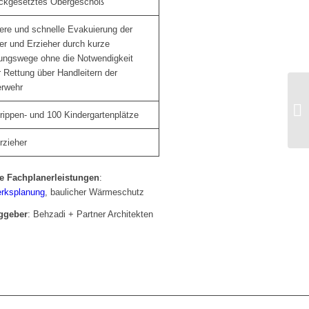
ckgesetztes Obergeschoß
ere und schnelle Evakuierung der
er und Erzieher durch kurze
ungswege ohne die Notwendigkeit
r Rettung über Handleitern der
rwehr
rippen- und 100 Kindergartenplätze
rzieher
e Fachplanerleistungen
:
rksplanung
, baulicher Wärmeschutz
ggeber
: Behzadi + Partner Architekten