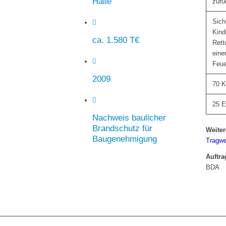
Halle
zurü
Sich
Kind
ca. 1.580 T€
Rett
eine
Feue
2009
70 K
25 E
Nachweis baulicher
Brandschutz für
Weiter
Baugenehmigung
Tragwe
Auftra
BDA