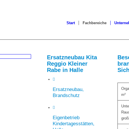
Start
Fachbereiche
Untern
Ersatzneubau Kita
Bes
Reggio Kleiner
bra
Rabe in Halle
Sich
Orga
Ersatzneubau,
m²
Brandschutz
Unte
Rauc
Eigenbetrieb
groß
Kindertagesstätten,